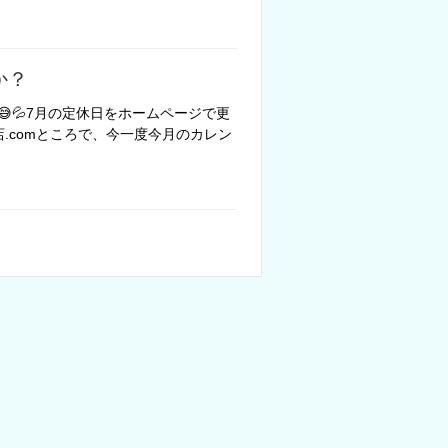
か？
💦‬7月の定休日をホームページで更
グ店.comところで、今一度今月のカレン