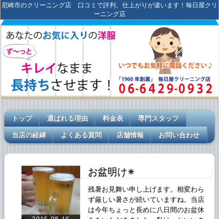
尼崎市のクリーニング店 口コミで評判、仕上がりが違います！毎日屋クリ
ーニング店
トップ
選ばれる理由
料金表
専門スタッフ
当店の経緯
よくある質問
店舗情報
お問い合わせ
お盆明け✴
残暑お見舞い申し上げます。相変わら
ず厳しい暑さが続いていますね。当店
は今年ちょっと長めに八日間のお盆休