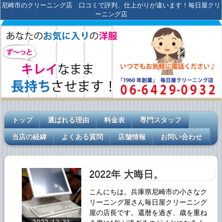
尼崎市のクリーニング店 口コミで評判、仕上がりが違います！毎日屋クリ
ーニング店
トップ
選ばれる理由
料金表
専門スタッフ
当店の経緯
よくある質問
店舗情報
お問い合わせ
2022年 大晦日。
こんにちは。兵庫県尼崎市の小さなク
リーニング屋さん毎日屋クリーニング
屋の店長です。還暦を過ぎ、歳を重ね